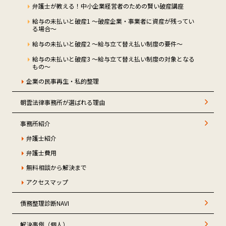
弁護士が教える！中小企業経営者のための賢い破産講座
給与の未払いと破産1 ～破産企業・事業者に資産が残ってい
る場合～
給与の未払いと破産2 ～給与立て替え払い制度の要件～
給与の未払いと破産3 ～給与立て替え払い制度の対象となる
もの～
企業の民事再生・私的整理
朝雲法律事務所が選ばれる理由
事務所紹介
弁護士紹介
弁護士費用
無料相談から解決まで
アクセスマップ
債務整理診断NAVI
解決事例（個人）