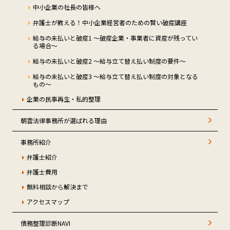
中小企業の社長の皆様へ
弁護士が教える！中小企業経営者のための賢い破産講座
給与の未払いと破産1 ～破産企業・事業者に資産が残ってい
る場合～
給与の未払いと破産2 ～給与立て替え払い制度の要件～
給与の未払いと破産3 ～給与立て替え払い制度の対象となる
もの～
企業の民事再生・私的整理
朝雲法律事務所が選ばれる理由
事務所紹介
弁護士紹介
弁護士費用
無料相談から解決まで
アクセスマップ
債務整理診断NAVI