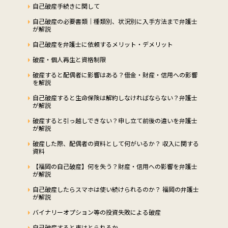
自己破産手続きに関して
自己破産の必要書類｜種類別、状況別に入手方法まで弁護士
が解説
自己破産を弁護士に依頼するメリット・デメリット
破産・個人再生と資格制限
破産すると配偶者に影響はある？借金・財産・信用への影響
を解説
自己破産すると生命保険は解約しなければならない？弁護士
が解説
破産すると引っ越しできない？申し立て前後の違いを弁護士
が解説
破産した際、配偶者の資料として何がいるか？ 収入に関する
資料
【福岡の自己破産】何を失う？財産・信用への影響を弁護士
が解説
自己破産したらスマホは使い続けられるのか？ 福岡の弁護士
が解説
バイナリーオプション等の投資失敗による破産
自己破産すると車はとられるか