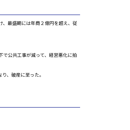
け、最盛期には年商２億円を超え、従
。
下で公共工事が減って、経営悪化に拍
なり、破産に至った。