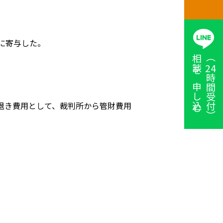
に寄与した。
相談を申し込む
（
24
時間受付）
退き費用として、裁判所から管財費用