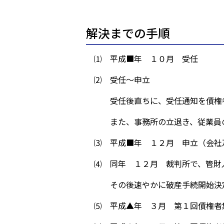
解決までの手順
⑴ 平成■年 １０月 受任
⑵ 受任～申立
受任後直ちに、受任通知を債権者
また、事務所の立退き、従業員の適
⑶ 平成■年 １２月 申立（会社
⑷ 同年 １２月 裁判所で、管財
その後速やかに破産手続開始決定
⑸ 平成▲年 ３月 第１回債権者