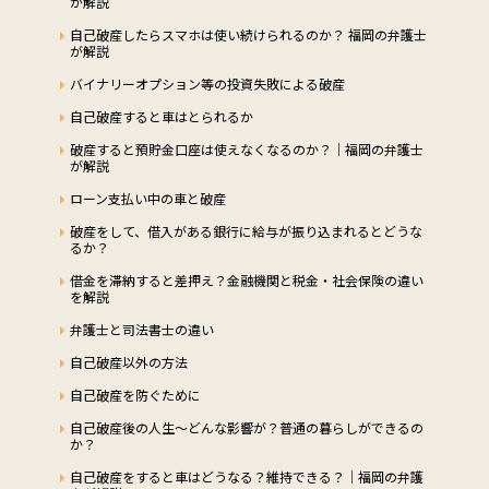
が解説
自己破産したらスマホは使い続けられるのか？ 福岡の弁護士
が解説
バイナリーオプション等の投資失敗による破産
自己破産すると車はとられるか
破産すると預貯金口座は使えなくなるのか？｜福岡の弁護士
が解説
ローン支払い中の車と破産
破産をして、借入がある銀行に給与が振り込まれるとどうな
るか？
借金を滞納すると差押え？金融機関と税金・社会保険の違い
を解説
弁護士と司法書士の違い
自己破産以外の方法
自己破産を防ぐために
自己破産後の人生～どんな影響が？普通の暮らしができるの
か？
自己破産をすると車はどうなる？維持できる？｜福岡の弁護