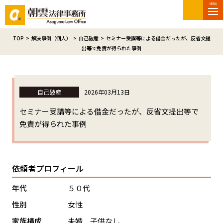
MENU
TOP
>
解決事例（個人）
>
自己破産
>
セミナー受講等による借金だったが、反省文提
出等で免責が得られた事例
自己破産
2026年03月13日
セミナー受講等による借金だったが、反省文提出等で
免責が得られた事例
依頼者プロフィール
年代
５０代
性別
女性
家族構成
未婚 子供なし