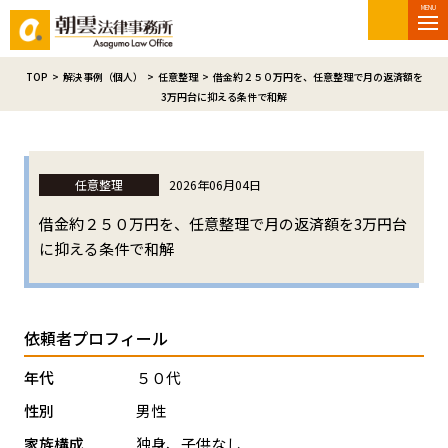
MENU
TOP
>
解決事例（個人）
>
任意整理
>
借金約２５０万円を、任意整理で月の返済額を
3万円台に抑える条件で和解
任意整理
2026年06月04日
借金約２５０万円を、任意整理で月の返済額を3万円台
に抑える条件で和解
依頼者プロフィール
年代
５０代
性別
男性
家族構成
独身、子供なし