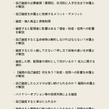
自己破産の必要書類｜種類別、状況別に入手方法まで弁護士
が解説
自己破産を弁護士に依頼するメリット・デメリット
破産・個人再生と資格制限
破産すると配偶者に影響はある？借金・財産・信用への影響
を解説
自己破産すると生命保険は解約しなければならない？弁護士
が解説
破産すると引っ越しできない？申し立て前後の違いを弁護士
が解説
破産した際、配偶者の資料として何がいるか？ 収入に関する
資料
【福岡の自己破産】何を失う？財産・信用への影響を弁護士
が解説
自己破産したらスマホは使い続けられるのか？ 福岡の弁護士
が解説
バイナリーオプション等の投資失敗による破産
自己破産すると車はとられるか
破産すると預貯金口座は使えなくなるのか？｜福岡の弁護士