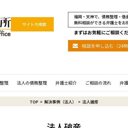
福岡・天神で、債務整理・借
無料相談ができる弁護士をお
サイト内検索
まずはお気軽にご相談く
相談を申し込む（24
整理
法人の債務整理
弁護士紹介
ご相談の流れ
弁
TOP
>
解決事例（法人）
>
法人破産
法人破産