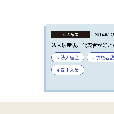
2014年1
法人破産
法人破産後、代表者が好き
# 法人破産
# 債権者
# 輸出入業