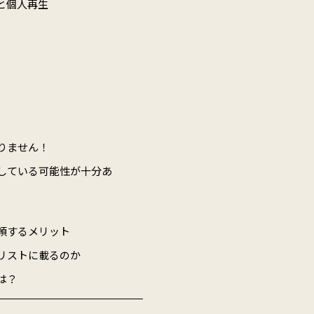
と個人再生
りません！
している可能性が十分あ
頼するメリット
リストに載るのか
は？