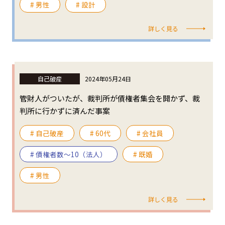
# 男性
# 設計
詳しく見る
自己破産
2024年05月24日
管財人がついたが、裁判所が債権者集会を開かず、裁
判所に行かずに済んだ事案
# 自己破産
# 60代
# 会社員
# 債権者数～10（法人）
# 既婚
# 男性
詳しく見る