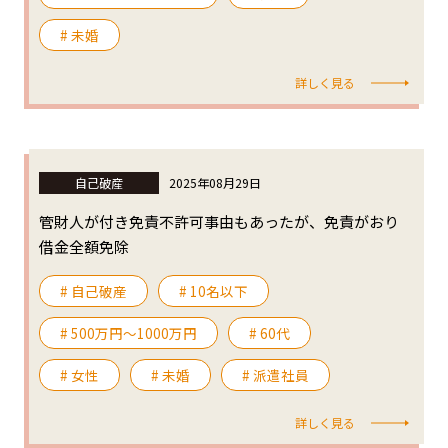
# 未婚
詳しく見る
自己破産
2025年08月29日
管財人が付き免責不許可事由もあったが、免責がおり
借金全額免除
# 自己破産
# 10名以下
# 500万円〜1000万円
# 60代
# 女性
# 未婚
# 派遣社員
詳しく見る