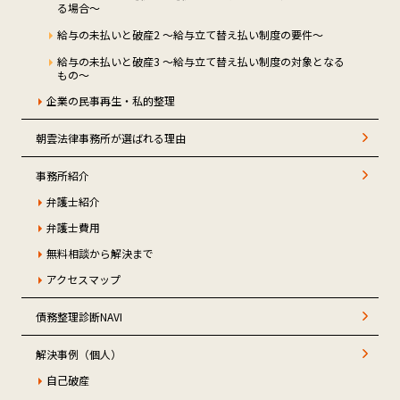
る場合～
給与の未払いと破産2 ～給与立て替え払い制度の要件～
給与の未払いと破産3 ～給与立て替え払い制度の対象となる
もの～
企業の民事再生・私的整理
朝雲法律事務所が選ばれる理由
事務所紹介
弁護士紹介
弁護士費用
無料相談から解決まで
アクセスマップ
債務整理診断NAVI
解決事例（個人）
自己破産