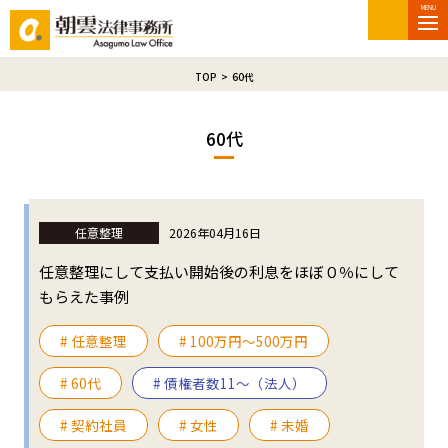
MENU
TOP
>
60代
60代
任意整理
2026年04月16日
任意整理にして支払い開始後の利息をほぼ０％にして
もらえた事例
# 任意整理
# 100万円〜500万円
# 60代
# 債権者数11～（法人）
# 契約社員
# 女性
# 未婚