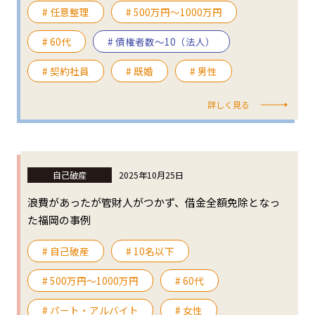
# 任意整理
# 500万円〜1000万円
# 60代
# 債権者数～10（法人）
# 契約社員
# 既婚
# 男性
詳しく見る
自己破産
2025年10月25日
浪費があったが管財人がつかず、借金全額免除となっ
た福岡の事例
# 自己破産
# 10名以下
# 500万円〜1000万円
# 60代
# パート・アルバイト
# 女性