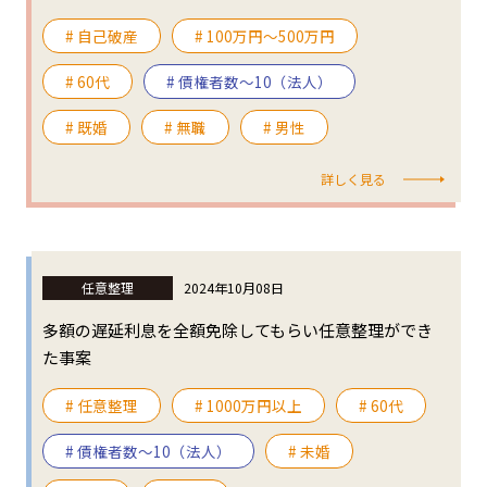
# 自己破産
# 100万円〜500万円
# 60代
# 債権者数～10（法人）
# 既婚
# 無職
# 男性
詳しく見る
任意整理
2024年10月08日
多額の遅延利息を全額免除してもらい任意整理ができ
た事案
# 任意整理
# 1000万円以上
# 60代
# 債権者数～10（法人）
# 未婚