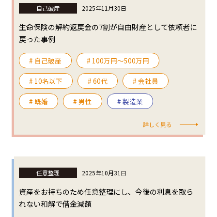
自己破産
2025年11月30日
生命保険の解約返戻金の7割が自由財産として依頼者に
戻った事例
# 自己破産
# 100万円〜500万円
# 10名以下
# 60代
# 会社員
# 既婚
# 男性
# 製造業
詳しく見る
任意整理
2025年10月31日
資産をお持ちのため任意整理にし、今後の利息を取ら
れない和解で借金減額