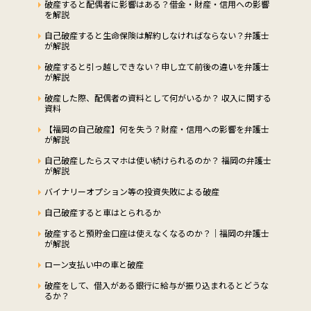
破産すると配偶者に影響はある？借金・財産・信用への影響
を解説
自己破産すると生命保険は解約しなければならない？弁護士
が解説
破産すると引っ越しできない？申し立て前後の違いを弁護士
が解説
破産した際、配偶者の資料として何がいるか？ 収入に関する
資料
【福岡の自己破産】何を失う？財産・信用への影響を弁護士
が解説
自己破産したらスマホは使い続けられるのか？ 福岡の弁護士
が解説
バイナリーオプション等の投資失敗による破産
自己破産すると車はとられるか
破産すると預貯金口座は使えなくなるのか？｜福岡の弁護士
が解説
ローン支払い中の車と破産
破産をして、借入がある銀行に給与が振り込まれるとどうな
るか？