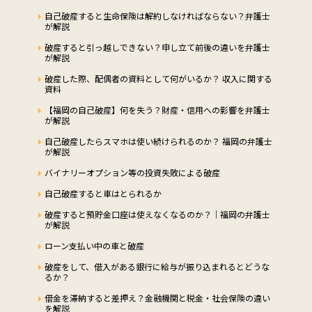
自己破産すると生命保険は解約しなければならない？弁護士
が解説
破産すると引っ越しできない？申し立て前後の違いを弁護士
が解説
破産した際、配偶者の資料として何がいるか？ 収入に関する
資料
【福岡の自己破産】何を失う？財産・信用への影響を弁護士
が解説
自己破産したらスマホは使い続けられるのか？ 福岡の弁護士
が解説
バイナリーオプション等の投資失敗による破産
自己破産すると車はとられるか
破産すると預貯金口座は使えなくなるのか？｜福岡の弁護士
が解説
ローン支払い中の車と破産
破産をして、借入がある銀行に給与が振り込まれるとどうな
るか？
借金を滞納すると差押え？金融機関と税金・社会保険の違い
を解説