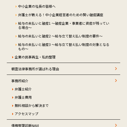
中小企業の社長の皆様へ
弁護士が教える！中小企業経営者のための賢い破産講座
給与の未払いと破産1 ～破産企業・事業者に資産が残ってい
る場合～
給与の未払いと破産2 ～給与立て替え払い制度の要件～
給与の未払いと破産3 ～給与立て替え払い制度の対象となる
もの～
企業の民事再生・私的整理
朝雲法律事務所が選ばれる理由
事務所紹介
弁護士紹介
弁護士費用
無料相談から解決まで
アクセスマップ
債務整理診断NAVI