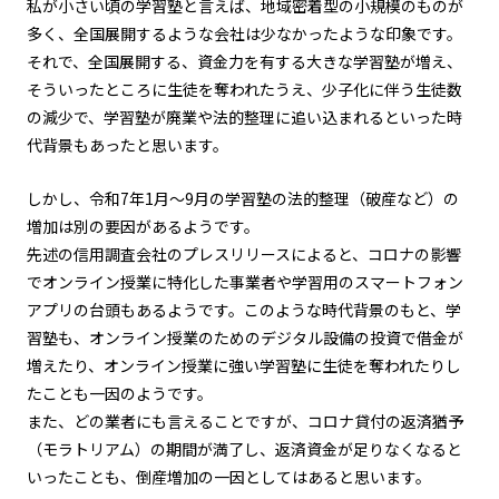
私が小さい頃の学習塾と言えば、地域密着型の小規模のものが
多く、全国展開するような会社は少なかったような印象です。
それで、全国展開する、資金力を有する大きな学習塾が増え、
そういったところに生徒を奪われたうえ、少子化に伴う生徒数
の減少で、学習塾が廃業や法的整理に追い込まれるといった時
代背景もあったと思います。
しかし、令和7年1月～9月の学習塾の法的整理（破産など）の
増加は別の要因があるようです。
先述の信用調査会社のプレスリリースによると、コロナの影響
でオンライン授業に特化した事業者や学習用のスマートフォン
アプリの台頭もあるようです。このような時代背景のもと、学
習塾も、オンライン授業のためのデジタル設備の投資で借金が
増えたり、オンライン授業に強い学習塾に生徒を奪われたりし
たことも一因のようです。
また、どの業者にも言えることですが、コロナ貸付の返済猶予
（モラトリアム）の期間が満了し、返済資金が足りなくなると
いったことも、倒産増加の一因としてはあると思います。